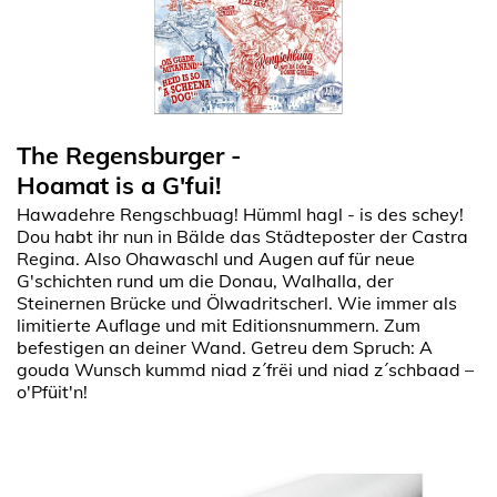
The Regensburger -
Hoamat is a G'fui!
Hawadehre Rengschbuag! Hümml hagl - is des schey!
Dou habt ihr nun in Bälde das Städteposter der Castra
Regina. Also Ohawaschl und Augen auf für neue
G'schichten rund um die Donau, Walhalla, der
Steinernen Brücke und Ölwadritscherl. Wie immer als
limitierte Auflage und mit Editionsnummern. Zum
befestigen an deiner Wand. Getreu dem Spruch: A
gouda Wunsch kummd niad z´frëi und niad z´schbaad –
o'Pfüit'n!